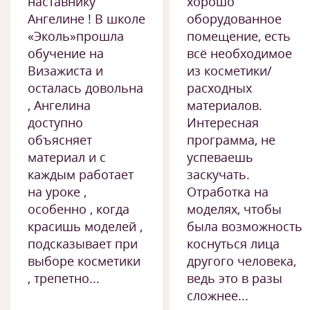
наставнику
хорошо
Ангелине ! В школе
оборудованное
«Эколь»прошла
помещение, есть
обучение на
всё необходимое
Визажиста и
из косметики/
осталась довольна
расходных
, Ангелина
материалов.
доступно
Интересная
объясняет
программа, не
материал и с
успеваешь
каждым работает
заскучать.
на уроке ,
Отработка на
особенно , когда
моделях, чтобы
красишь моделей ,
была возможность
подсказывает при
коснуться лица
выборе косметики
другого человека,
, трепетно...
ведь это в разы
сложнее...