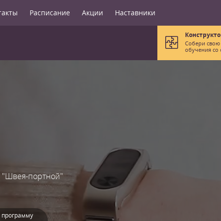
такты
Расписание
Акции
Наставники
Конструкто
Собери свою
обучения со 
 "Швея-портной"
 программу