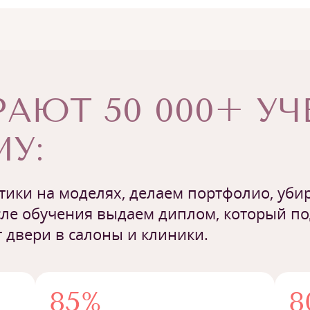
АЮТ 50 000+ У
У:
ики на моделях, делаем портфолио, убир
ле обучения выдаем диплом, который п
 двери в салоны и клиники.
85%
8