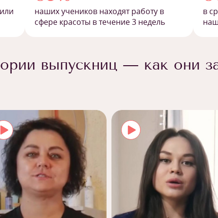
 или
наших учеников находят работу в
в с
сфере красоты в течение 3 недель
наш
ории выпускниц — как они з