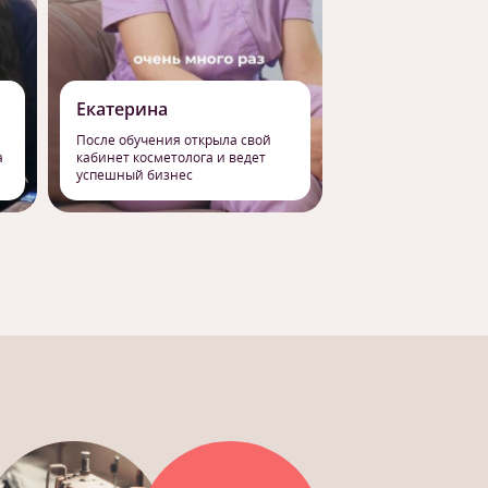
Екатерина
Роман
После обучения открыла свой
Сменил работу на 
а
кабинет косметолога и ведет
профессию массаж
успешный бизнес
свое призвание