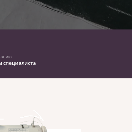
чанию
м специалиста