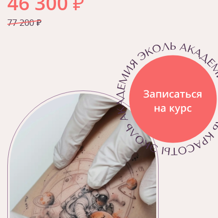
46 300
₽
77 200 ₽