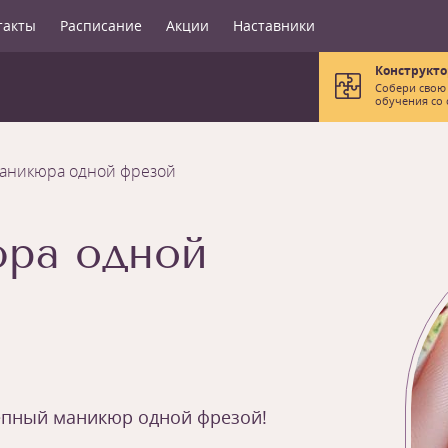
такты
Расписание
Акции
Наставники
Конструкто
Собери свою
обучения со 
аникюра одной фрезой
ра одной
лепный маникюр одной фрезой!