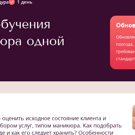
дура
1 день
бучения
Обнов
юра одной
Обновля
полгода,
требова
стандар
о оценить исходное состояние клиента и
бором услуг, типом маникюра. Как подобрать
е и как его следует хранить? Особенности