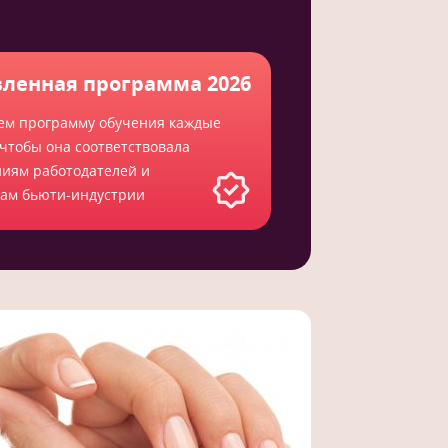
ленная программа 2026
ем программу обучения каждые
 чтобы она соответствовала
ниям работодателей и
там бьюти-индустрии