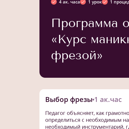
4 ак. часа
1 урок
1 проце
Программа о
«Курс маник
фрезой»
Выбор фрезы
1 ак.час
Педагог объясняет, как грамотн
определиться с необходимым на
необходимый инструментарий, гд