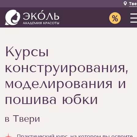
Тве
Курсы
конструирования,
моделирования и
пошива юбки
в Твери
Практический курс, на котором вы освоите