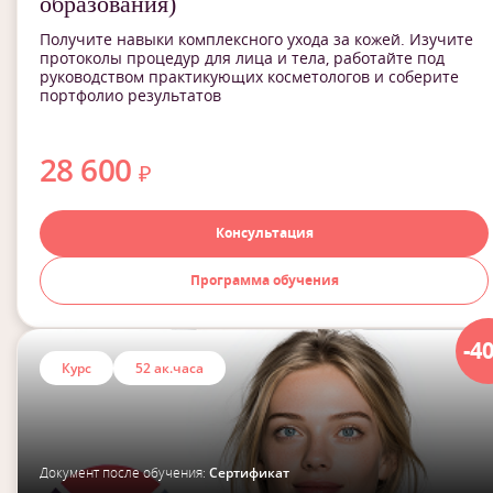
образования)
Получите навыки комплексного ухода за кожей. Изучите
протоколы процедур для лица и тела, работайте под
руководством практикующих косметологов и соберите
портфолио результатов
28 600
₽
Консультация
Программа обучения
-4
Курс
52 ак.часа
Документ после обучения:
Сертификат