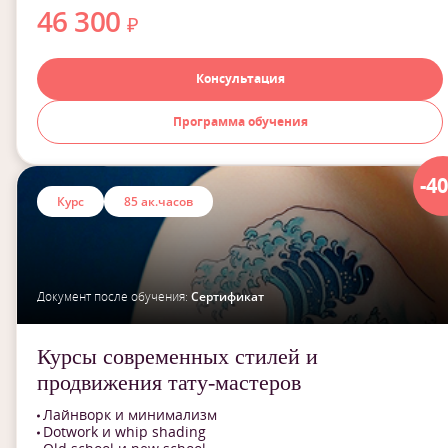
46 300
₽
Консультация
Программа обучения
-4
Курс
85 ак.часов
Документ после обучения:
Сертификат
Курсы современных стилей и
продвижения тату-мастеров
Лайнворк и минимализм
Dotwork и whip shading