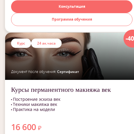
Консультация
Программа обучения
-4
Курс
24 ак.часа
Документ после обучения:
Сертификат
Курсы перманентного макияжа век
Построение эскиза век
Техники макияжа век
Практика на модели
16 600
₽