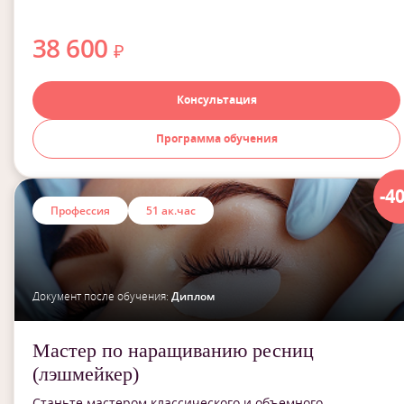
38 600
₽
Консультация
Программа обучения
-4
Профессия
51 ак.час
Документ после обучения:
Диплом
Мастер по наращиванию ресниц
(лэшмейкер)
Станьте мастером классического и объемного